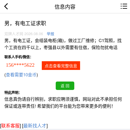
信息内容
男，有电工证求职
双牌人才网 2026.08.06
举报
男，有电工证，会组装电柜(箱)，做过工厂维修；C1驾照，找
个工资在四千以上，枣强县以外需要有住宿，保险勿扰电话
联系人手机/微信：
156****5622
点击查看完整信息
(
查看需要10金币
)
特此声明：
信息真伪请自行辨别，求职应聘须谨慎，网站对此不承担任何
保证或连带责任! 希望我们的平台能为您带来更多的便利！
[
联系客服
]
[
最新找人才
]