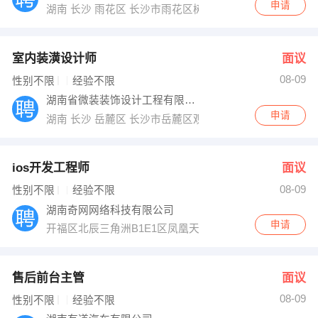
申请
湖南 长沙 雨花区 长沙市雨花区树木岭路57号工贸大厦350
室内装潢设计师
面议
08-09
性别不限
经验不限
湖南省微装装饰设计工程有限公司
申请
湖南 长沙 岳麓区 长沙市岳麓区观沙岭协信星澜汇2栋
ios开发工程师
面议
08-09
性别不限
经验不限
湖南奇网网络科技有限公司
申请
开福区北辰三角洲B1E1区凤凰天街苑1栋16025
售后前台主管
面议
08-09
性别不限
经验不限