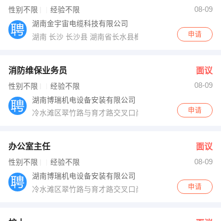
08-09
性别不限
经验不限
出纳
保险
湖南金宇宙电缆科技有限公司
申请
编辑
法律
湖南 长沙 长沙县 湖南省长水县榔梨镇保家付
保洁
贸易采购
消防维保业务员
面议
跟单
理财顾问
08-09
性别不限
经验不限
湖南博瑞机电设备安装有限公司
其他职位
申请
冷水滩区翠竹路与育才路交叉口尚东大厦11楼
办公室主任
面议
08-09
性别不限
经验不限
湖南博瑞机电设备安装有限公司
申请
冷水滩区翠竹路与育才路交叉口尚东大厦11楼