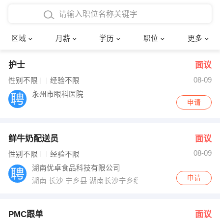
4000-5000元
本科
行政后勤
建筑装潢
确定
区域
月薪
学历
职位
更多
5000-8000元
硕士
销售岗位
教师
护士
面议
8000-12000元
博士
文员
护士
08-09
性别不限
经验不限
12000-20000元
财务会计
传单派发
永州市眼科医院
申请
其他
超市零售
促销导购
鲜牛奶配送员
面议
网络IT
保健按摩
08-09
性别不限
经验不限
快递员
前台接待
湖南优卓食品科技有限公司
申请
湖南 长沙 宁乡县 湖南长沙宁乡经济技术开发区永佳西路
收银员
技术员/工程师
水电/机修
部门经理
PMC跟单
面议