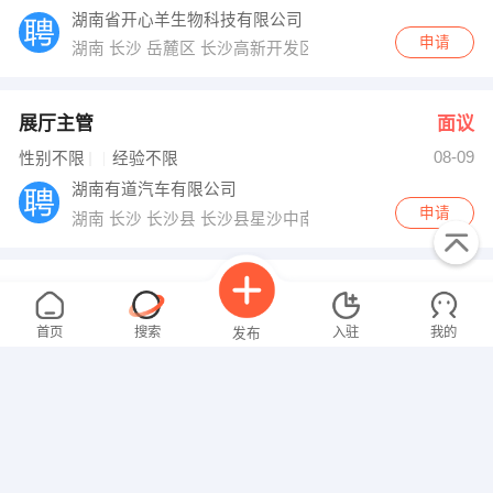
湖南省开心羊生物科技有限公司
申请
湖南 长沙 岳麓区 长沙高新开发区麓龙路199号
展厅主管
面议
08-09
性别不限
经验不限
湖南有道汽车有限公司
申请
湖南 长沙 长沙县 长沙县星沙中南汽车世界J16栋
市场研究专员
面议
08-09
性别不限
经验不限
首页
搜索
入驻
我的
发布
航天凯天环保科技股份有限公司
申请
长沙国家级经济技术开发区楠竹园路59号（园区南门）
客服文员
面议