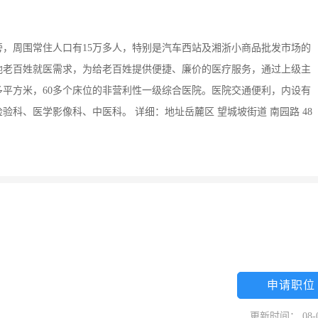
，周围常住人口有15万多人，特别是汽车西站及湘浙小商品批发市场的
地老百姓就医需求，为给老百姓提供便捷、廉价的医疗服务，通过上级主
多平方米，60多个床位的非营利性一级综合医院。医院交通便利，内设有
科、医学影像科、中医科。 详细：地址岳麓区 望城坡街道 南园路 48
申请职位
更新时间： 08-