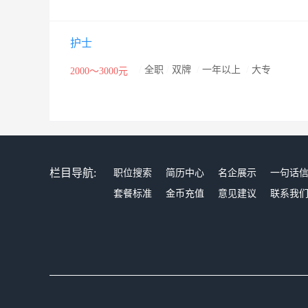
护士
/
全职
/
双牌
/
一年以上
/
大专
2000～3000元
栏目导航:
职位搜索
简历中心
名企展示
一句话
套餐标准
金币充值
意见建议
联系我