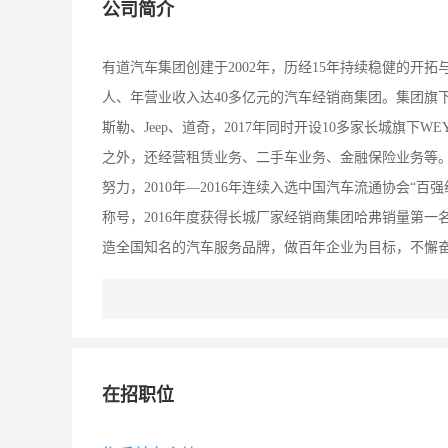
公司简介
有道汽车集团创建于2002年，历经15年持续稳健的开拓与
人、年营业收入达40多亿元的汽车经销商集团。集团旗
斯勒、Jeep、道奇，2017年同时开设10多家长城旗下
之外，还经营租赁业务、二手车业务、金融保险业务等。
努力，2010年—2016年连续入选中国汽车流通协会“
称号，2016年度获得长城厂家经销商集团哈弗销量第
造全国知名的汽车服务品牌，做百年企业为目标，不懈奋
好的福利待遇及个人发展空间，工作之余组织开展多样
时，公司提供专业的职业生涯规划指导及丰富的在岗培训
员工需求，提供内训及外训； （3）内部管理职位实行
生涯快速通道。
在招职位