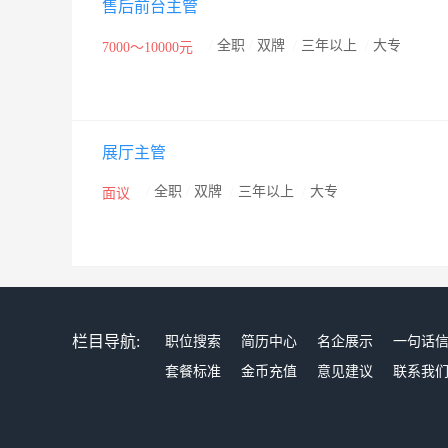
售后前台主管
/
全职
/
双牌
/
三年以上
/
大专
7000～10000元
展厅主管
/
全职
/
双牌
/
三年以上
/
大专
面议
栏目导航:
职位搜索
简历中心
名企展示
一句话
套餐标准
金币充值
意见建议
联系我