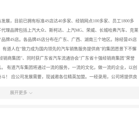
发展，目前已拥有标准4S店达40多家、经销网点100多家、员工1800多
下代理品牌包括上汽大众、斯柯达、上汽MG、荣威、长城哈弗汽车、克莱
WEY品牌4S店。各品牌4S店分布在广东、广西、湖南三个地区。除经营4S店
 有道人在“致力成为国内领先的汽车销售服务提供商”的集团愿景下不懈
百强经销商集团”、同时获广东省汽车流通协会“广东省十强经销商集团”荣誉
一名。 有道汽车集团将通过一流的服务，一流的文化，做一流的企业，以创
斗！ 应公司发展需要，现诚邀各位精英加盟。一经录用，公司将提供良
的员工业余活动，不定期开展员工生日会、员工聚会、户外活动等；同
展开更多
，为员工晋升和发展提供充分保障： （1）专业的岗前培训； （2）根据
公开、公平、公正的内部竞聘上岗； （4）为员工提供转岗机会，建立职业